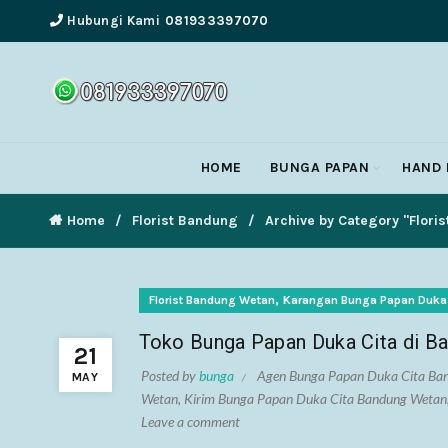
Hubungi Kami
081933397070
HOME
BUNGA PAPAN
HAND
Home
Florist Bandung
Archive by Category "Flori
,
Florist Bandung Wetan
Karangan Bunga Papan Duka
Toko Bunga Papan Duka Cita di B
21
Posted by
bunga
Agen Bunga Papan Duka Cita Ba
MAY
Wetan
,
Kirim Bunga Papan Duka Cita Bandung Wetan
Leave a comment